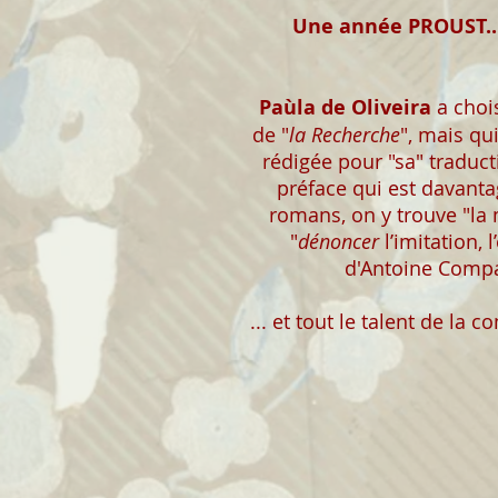
Une année PROUST..
Paùla de Oliveira
a chois
de "
la Recherche
", mais qui
rédigée pour "sa" traduct
préface qui est davanta
romans, on y trouve "la m
"
dénoncer
l’imitation, 
d'Antoine Compa
... et tout le talent de la