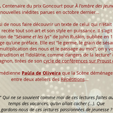
.
Centenaire du prix Goncourt pour
À l'ombre des jeunes
nouvelles inédites parues en octobre dernier...
i de nous faire découvrir un texte de celui qui n'était
 recèle tout son art et son style en puissance. Il s'agit
ion de "
Sésame et les lys
" de John Ruskin, publiée en 1
ge qu'une préface. Elle est "le germe, le grain de sés
ultiplication des nous et le passage au moi", on y voi
l’érudition et l’idolâtrie, comme dangers de la lecture" 
gnon, tirées de son
cycle de conférences sur Proust 
 comédienne
Paùla de Oliveira
que la Scène déménage a
entre deux ateliers des
Répétitions
...
" Qui ne se souvient comme moi de ces lectures faites a
temps des vacances, qu’on allait cacher (…). Que
gardons-nous de ces lectures passionnées de jeunesse ?