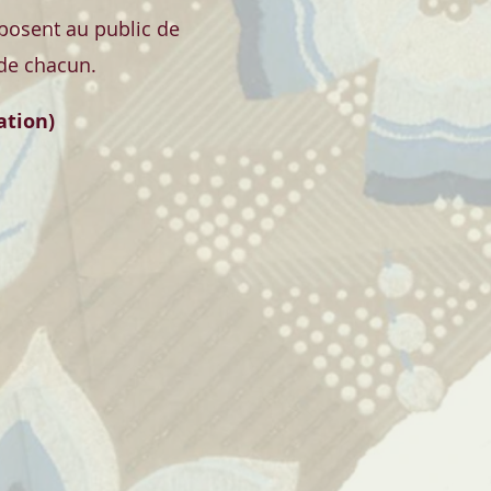
oposent au public de
 de chacun.
ation)