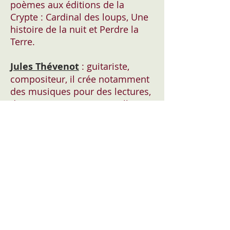
poèmes aux éditions de la
Crypte : Cardinal des loups, Une
histoire de la nuit et Perdre la
Terre.
Jules Thévenot
: guitariste,
compositeur, il crée notamment
des musiques pour des lectures,
des expositions. Dernier album :
“sud”.
Vendredi 17 février
2023
Chez
Sylvia et Gilles
MAURICE