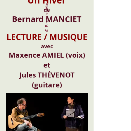
Un Hiver
© Bernard Manciet
de
Bernard MANCIET
LECTURE / MUSIQUE
avec
Maxence AMIEL (voix)
et
Jules THÉVENOT
(guitare
)