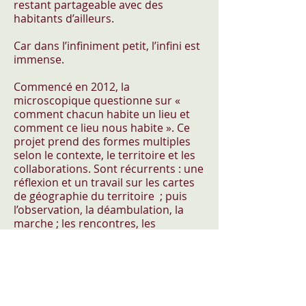
restant partageable avec des
habitants d’ailleurs.
Car dans l’infiniment petit, l’infini est
immense.
Commencé en 2012, la
microscopique questionne sur «
comment chacun habite un lieu et
comment ce lieu nous habite ». Ce
projet prend des formes multiples
selon le contexte, le territoire et les
collaborations. Sont récurrents : une
réflexion et un travail sur les cartes
de géographie du territoire ; puis
l’observation, la déambulation, la
marche ; les rencontres, les
témoignages, les portraits filmés (à
voir sans restriction sur le site du
projet :
www.lamicroscopique.fr
).
Durant le séjour de Claire Ananos à
Montfort-en-Chalosse, toute