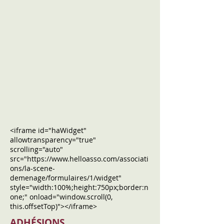
<iframe id="haWidget"
allowtransparency="true"
scrolling="auto"
src="https://www.helloasso.com/associati
ons/la-scene-
demenage/formulaires/1/widget"
style="width:100%;height:750px;border:n
one;" onload="window.scroll(0,
this.offsetTop)"></iframe>
ADHÉSIONS